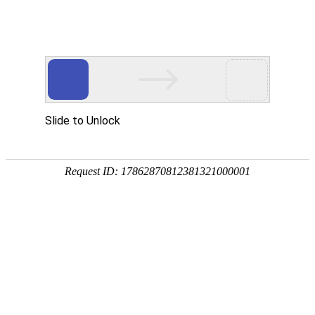
卫浴资讯
公司新闻
行业新闻
金莎贵宾线路检测中心（镜）保养常识
搜索