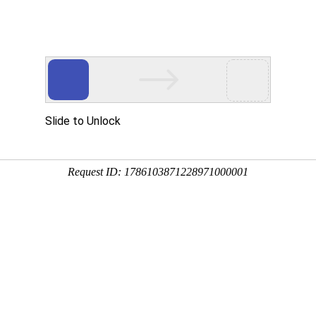
网站首页
金莎贵宾线路检
卫浴资讯
工程案
测中心（镜）
司新闻
行业新闻
金莎贵宾线路检测中心（镜）保养