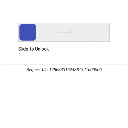
卫浴资讯
公司新闻
行业新闻
金莎贵宾线路检测中心（镜）保养常识