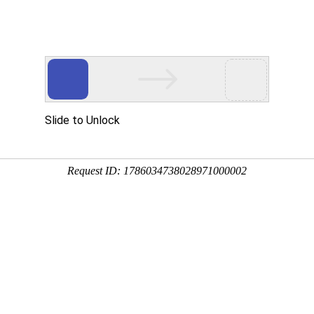
网站首页
金莎贵宾线路检
卫浴资讯
工程案
测中心（镜）
莎贵宾线路检测中心案例
浴室镜案例
浴室镜柜组合