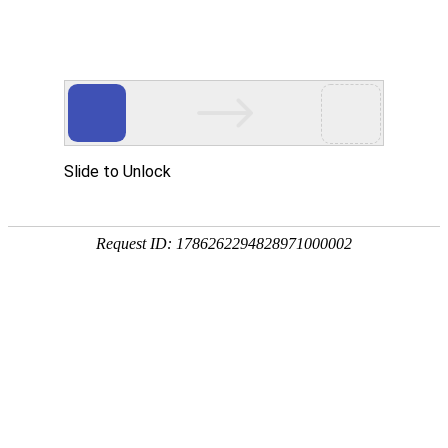
工程案例
金莎贵宾线路检测中心案例
浴室镜案例
浴室镜柜组合案例