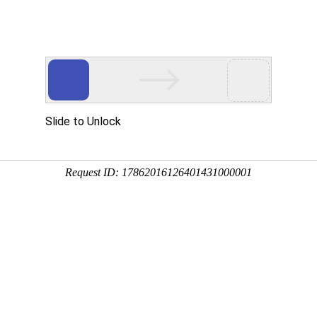
网站首页
金莎贵宾线路检
卫浴资讯
工程案
测中心（镜）
莎贵宾线路检测中心案例
浴室镜案例
浴室镜柜组合