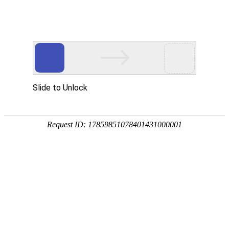
金莎贵宾线路检测中心
（镜）
卡洛斯系列
波顿系列
菲比系列
贝拉系列
赛诺斯系列
奈斯 · 系列
瑧诺 · 系列
凡·舍 系列
钢木 · 系列