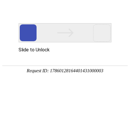
金莎贵宾线路检测中心
（镜）
卡洛斯系列
波顿系列
菲比系列
贝拉系列
赛诺斯系列
奈斯 · 系列
瑧诺 · 系列
凡·舍 系列
钢木 · 系列
本栏目简介:
钢木浴室镜柜系列均采用优质304
不锈钢材质+实木多层，举例说明：61400 浴
室镜（柜）组合 智能镜:博玥枪灰色包边尺寸