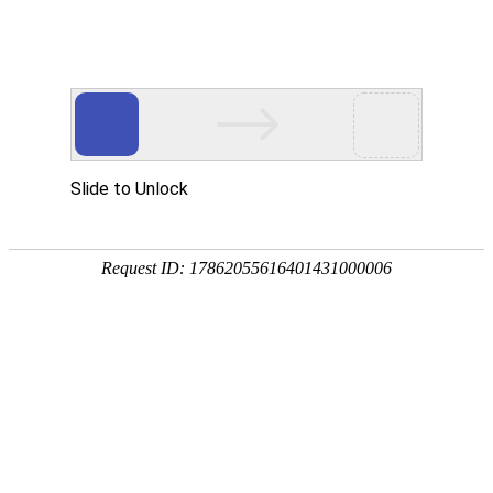
金莎贵宾线路检测中心
（镜）
卡洛斯系列
波顿系列
菲比系列
贝拉系列
赛诺斯系列
奈斯 · 系列
瑧诺 · 系列
凡·舍 系列
钢木 · 系列