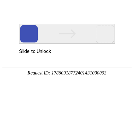
卫浴资讯
公司新闻
行业新闻
金莎贵宾线路检测中心（镜）保养常识