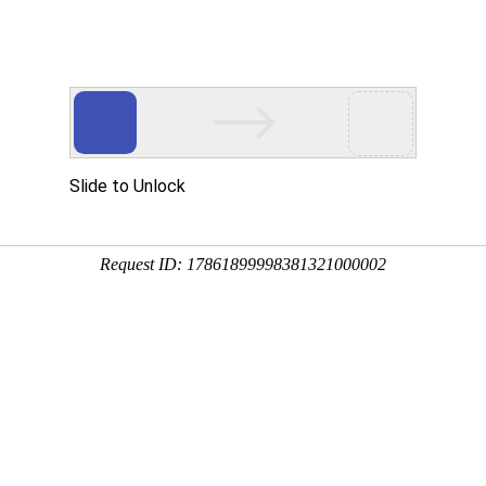
网站首页
金莎贵宾线路检
卫浴资讯
工程案
测中心（镜）
系列
贝拉系列
赛诺斯系列
奈斯 · 系列
瑧诺