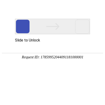
金莎贵宾线路检测中心
（镜）
卡洛斯系列
波顿系列
菲比系列
贝拉系列
赛诺斯系列
奈斯 · 系列
瑧诺 · 系列
凡·舍 系列
钢木 · 系列