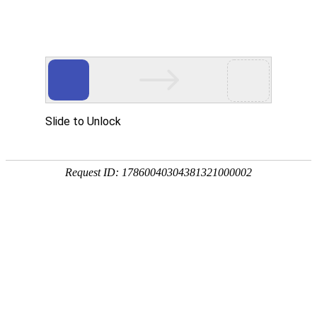
金莎贵宾线路检测中心
（镜）
卡洛斯系列
波顿系列
菲比系列
贝拉系列
赛诺斯系列
奈斯 · 系列
瑧诺 · 系列
凡·舍 系列
钢木 · 系列
本栏目简介:
「咿耐斯」涵盖金莎贵宾线路检
测中心、浴室镜、整体浴室镜柜，为您提供
智能高端卫浴品牌、价格信息，「主打产