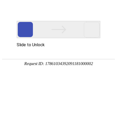
金莎贵宾线路检测中心
（镜）
卡洛斯系列
波顿系列
菲比系列
贝拉系列
赛诺斯系列
奈斯 · 系列
瑧诺 · 系列
凡·舍 系列
钢木 · 系列
本栏目简介:
「咿耐斯」涵盖金莎贵宾线路检
测中心、浴室镜、整体浴室镜柜，为您提供
智能高端卫浴品牌、价格信息，「主打产