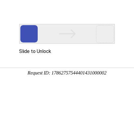
网站首页
金莎贵宾线路检
卫浴资讯
工程案
测中心（镜）
司新闻
行业新闻
金莎贵宾线路检测中心（镜）保养