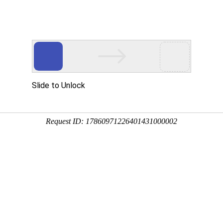
网站首页
金莎贵宾线路检
卫浴资讯
工程案
测中心（镜）
司新闻
行业新闻
金莎贵宾线路检测中心（镜）保养