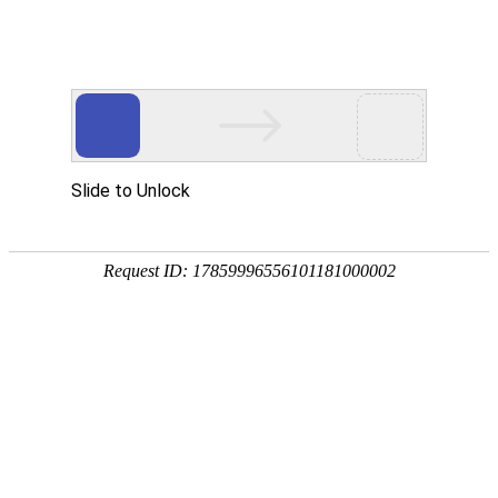
金莎贵宾线路检测中心
（镜）
卡洛斯系列
波顿系列
菲比系列
贝拉系列
赛诺斯系列
奈斯 · 系列
瑧诺 · 系列
凡·舍 系列
钢木 · 系列
本栏目简介:
本栏目为咿耐斯官网旗下四大主
打品牌，主要分为奈斯 · 系列金莎贵宾线路检
测中心、瑧诺 · 系列金莎贵宾线路检测中心、
凡·舍 系列金莎贵宾线路检测中心、以及钢木