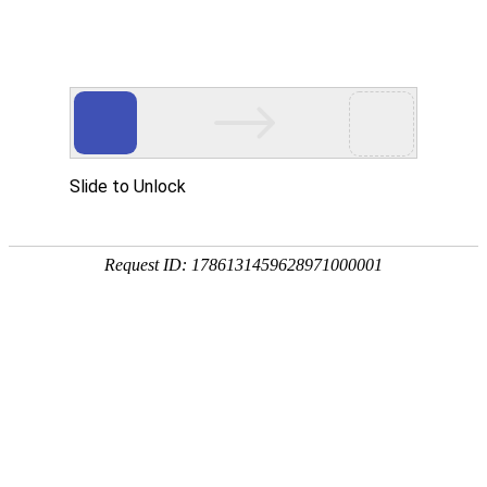
金莎贵宾线路检测中心
（镜）
卡洛斯系列
波顿系列
菲比系列
贝拉系列
赛诺斯系列
奈斯 · 系列
瑧诺 · 系列
凡·舍 系列
钢木 · 系列
本栏目简介:
瑧诺 · 系列金莎贵宾线路检测中
心主要为实木烤漆浴室镜柜成套系列。可全
卫定制HIGH - GRADE这一刻，我只属于我，