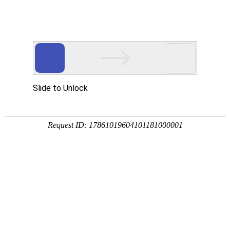
金莎贵宾线路检测中心
（镜）
卡洛斯系列
波顿系列
菲比系列
贝拉系列
赛诺斯系列
奈斯 · 系列
瑧诺 · 系列
凡·舍 系列
钢木 · 系列